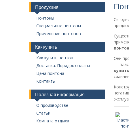
Пон
Продукция
Понтоны
Сегодн
предлож
Специальные понтоны
Применение понтонов
Сущест
примен
Как купить
понто
Как купить понтон
Они про
— плас
Доставка. Порядок оплаты
купит
Цена понтона
сравнен
Контакты
Констр
негати
Полезная информация
эксплуа
О производстве
Статьи
Комната отдыха