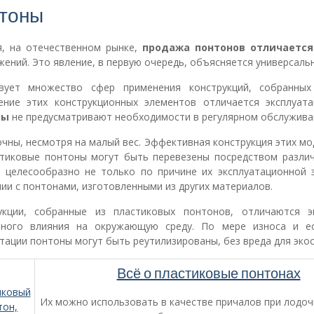
тоны
я, на отечественном рынке,
продажа понтонов
отличаетс
ений. Это явление, в первую очередь, объясняется универсаль
вует множество сфер применения конструкций, собранных
ение этих конструкционных элементов отличается эксплуат
ны
не предусматривают необходимости в регулярном обслужива
чны, несмотря на малый вес. Эффективная конструкция этих м
тиковые понтоны могут быть перевезены посредством разли
ь
целесообразно не только по причине их эксплуатационной 
ии с понтонами, изготовленными из других материалов.
укции, собранные из пластиковых понтонов, отличаются 
вного влияния на окружающую среду. По мере износа и ес
тации понтоны могут быть реутилизированы, без вреда для эко
Всё о пластиковые понтонах
Их можно использовать в качестве причалов при лодоч