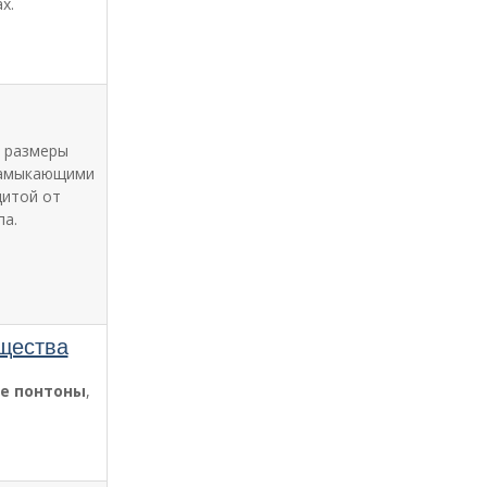
х.
 размеры
 замыкающими
щитой от
па.
щества
е понтоны
,