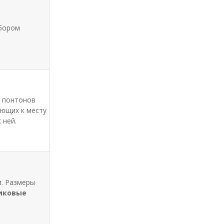
абором
и понтонов
ующих к месту
 ней.
и. Размеры
иковые