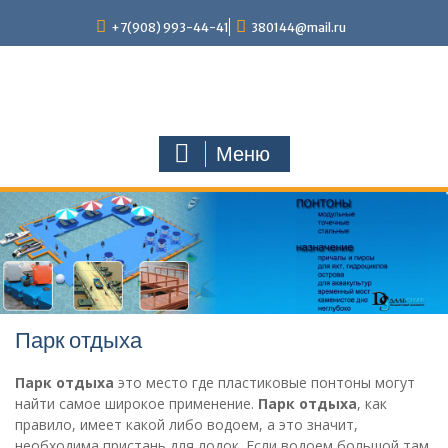
Наверх
+7(908) 993-44-41
380144@mail.ru
Меню
Парк отдыха
Парк отдыха
это место где пластиковые понтоны могут
найти самое широкое применение.
Парк отдыха
, как
правило, имеет какой либо водоем, а это значит,
необходима пристань для лодок. Если водоем большой там